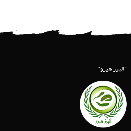
“البرز هیرو”