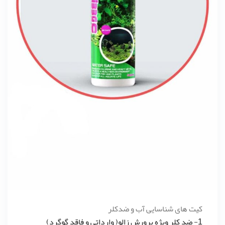
کیت های شناسایی آب و ضدکلر
1- ضد کلر ویژه پرورش زالو( وارداتی و فاقد گوگرد)